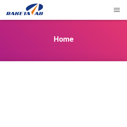
П
Р
И
К
А
Home
Ж
И
/
С
А
К
Р
И
Ј
К
Р
Е
Т
А
Њ
Е