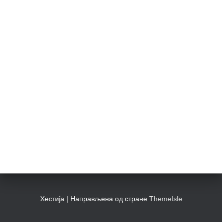
Хестија | Направљена од стране
ThemeIsle