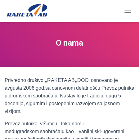
П
Р
И
К
А
O nama
Ж
И
/
С
А
К
Privredno društvo ,,RAKETA AB,,DOO osnovano je
Р
И
avgusta 2006.god.sa osnovnom delatnošću Prevoz putnika
Ј
u drumskom saobraćaju. Nastavilo je tradiciju dugu 5
К
decenija, sigurnim i postepenim razvojem sa jasnom
Р
Е
vizijom.
Т
А
Prevoz putnika vršimo u lokalnom i
Њ
međugradskom saobraćaju kao i vanlinijski-ugovoreni
Е