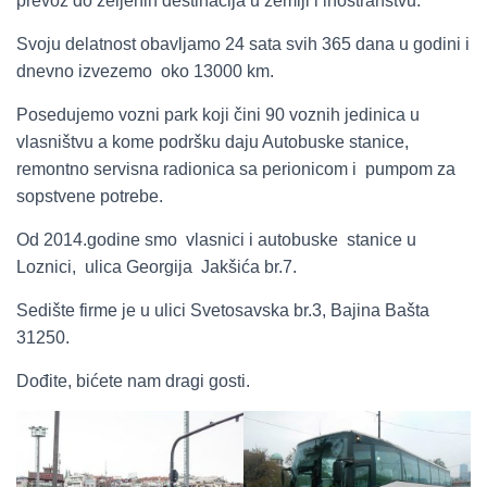
prevoz do željenih destinacija u zemlji i inostranstvu.
Svoju delatnost obavljamo 24 sata svih 365 dana u godini i
dnevno izvezemo oko 13000 km.
Posedujemo vozni park koji čini 90 voznih jedinica u
vlasništvu a kome podršku daju Autobuske stanice,
remontno servisna radionica sa perionicom i pumpom za
sopstvene potrebe.
Od 2014.godine smo vlasnici i autobuske stanice u
Loznici, ulica Georgija Jakšića br.7.
Sedište firme je u ulici Svetosavska br.3, Bajina Bašta
31250.
Dođite, bićete nam dragi gosti.