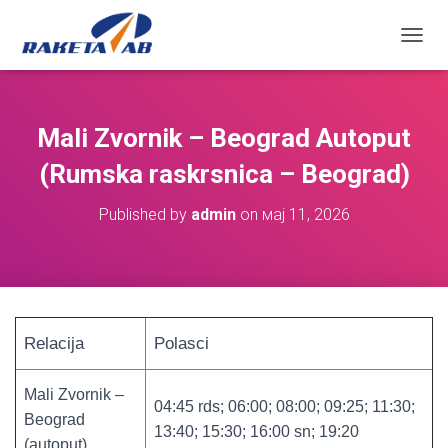
П
Р
И
К
А
Mali Zvornik – Beograd Autoput
Ж
И
(Rumska raskrsnica – Beograd)
/
С
Published by
admin
on
мај 11, 2026
А
К
Р
И
Ј
К
Р
Relacija
Polasci
Е
Т
А
Mali Zvornik –
04:45 rds; 06:00; 08:00; 09:25; 11:30;
Њ
Beograd
Е
13:40; 15:30; 16:00 sn; 19:20
(autoput)