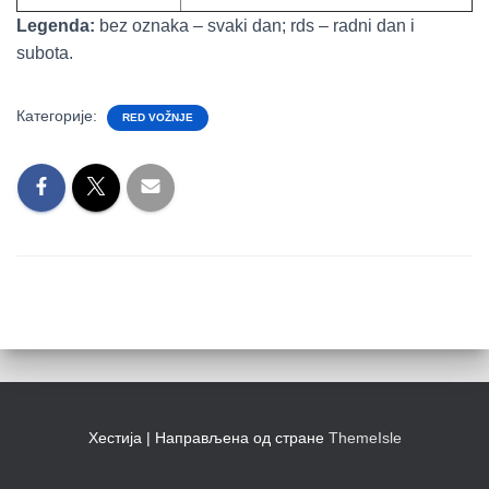
Legenda:
bez oznaka – svaki dan; rds – radni dan i
subota.
Категорије:
RED VOŽNJE
Хестија | Направљена од стране
ThemeIsle