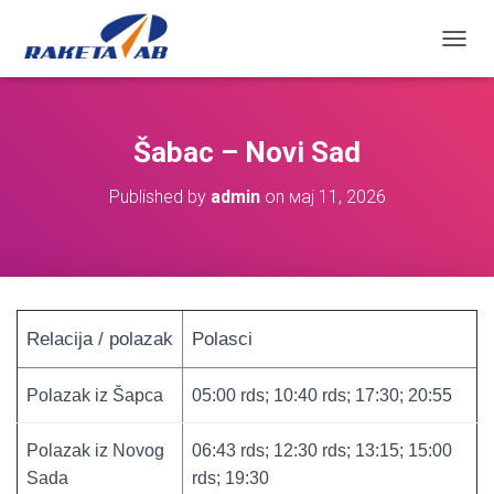
П
Р
И
К
А
Šabac – Novi Sad
Ж
И
Published by
admin
on
мај 11, 2026
/
С
А
К
Р
И
Ј
Relacija / polazak
Polasci
К
Р
Е
Polazak iz Šapca
05:00 rds; 10:40 rds; 17:30; 20:55
Т
А
Polazak iz Novog
06:43 rds; 12:30 rds; 13:15; 15:00
Њ
Е
Sada
rds; 19:30